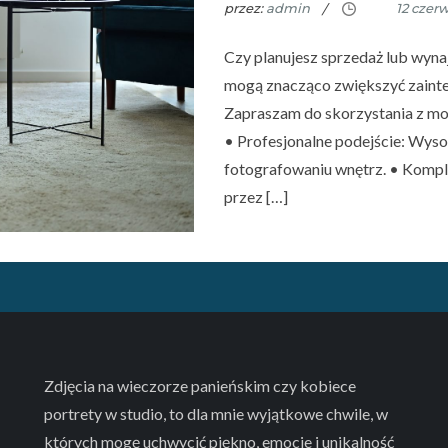
przez:
admin
Czy planujesz sprzedaż lub wyna
mogą znacząco zwiększyć zainter
Zapraszam do skorzystania z moje
• Profesjonalne podejście: Wysok
fotografowaniu wnętrz. • Komp
przez […]
Zdjęcia na wieczorze panieńskim czy kobiece
portrety w studio, to dla mnie wyjątkowe chwile, w
których mogę uchwycić piękno, emocje i unikalność