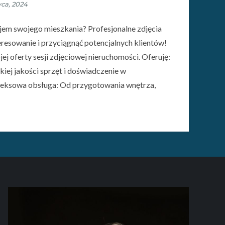
jem swojego mieszkania? Profesjonalne zdjęcia
esowanie i przyciągnąć potencjalnych klientów!
j oferty sesji zdjęciowej nieruchomości. Oferuję:
iej jakości sprzęt i doświadczenie w
leksowa obsługa: Od przygotowania wnętrza,