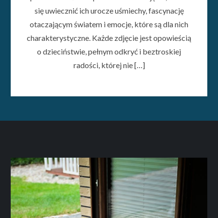
się uwiecznić ich urocze uśmiechy, fascynację
otaczającym światem i emocje, które są dla nich
charakterystyczne. Każde zdjęcie jest opowieścią
o dzieciństwie, pełnym odkryć i beztroskiej
radości, której nie […]