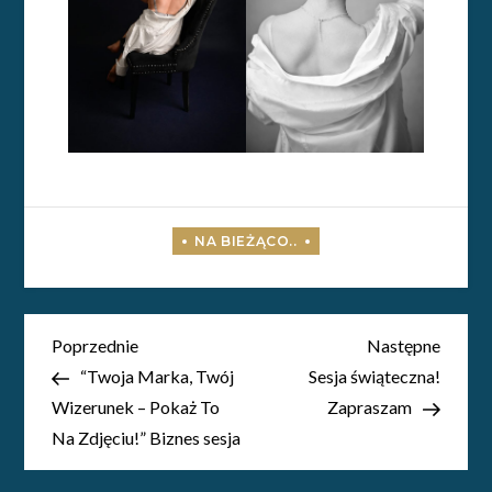
Nawigacja
Poprzedni
Nastę
Poprzednie
Następne
wpis
wpis
“Twoja Marka, Twój
Sesja świąteczna!
wpisu
Wizerunek – Pokaż To
Zapraszam
Na Zdjęciu!” Biznes sesja